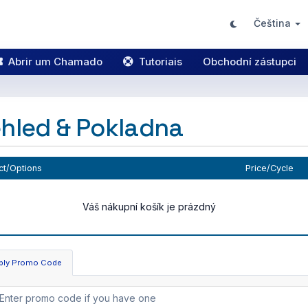
Čeština
Abrir um Chamado
Tutoriais
Obchodní zástupci
hled & Pokladna
ct/Options
Price/Cycle
Váš nákupní košík je prázdný
ply Promo Code