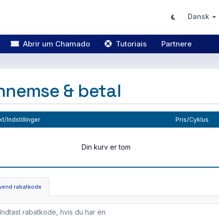
Dansk
Abrir um Chamado
Tutoriais
Partnere
nnemse & betal
t/Indstillinger
Pris/Cyklus
Din kurv er tom
vend rabatkode