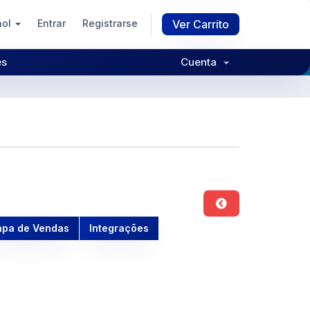
ñol
Entrar
Registrarse
Ver Carrito
es
Cuenta
apa de Vendas
Integrações