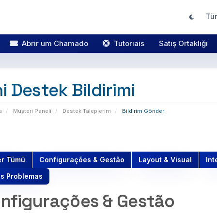
Tü
Abrir um Chamado
Tutoriais
Satış Ortaklığı
i Destek Bildirimi
a
Müşteri Paneli
Destek Taleplerim
Bildirim Gönder
er Tümü
Configurações & Gestão
Layout & Visual
Int
os Problemas
nfigurações & Gestão