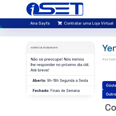
Ana Sayfa
Contratar uma Loja Virtual
Yen
HORÁRIO DE ATENDIMENTO
Não se preocupe! Nós iremos
Ana Sayf
lhe responder no próximo dia útil.
Até breve!
Aberto:
9h-18h Segunda a Sexta
Göst
Fechado:
Finais de Semana
Outr
Co