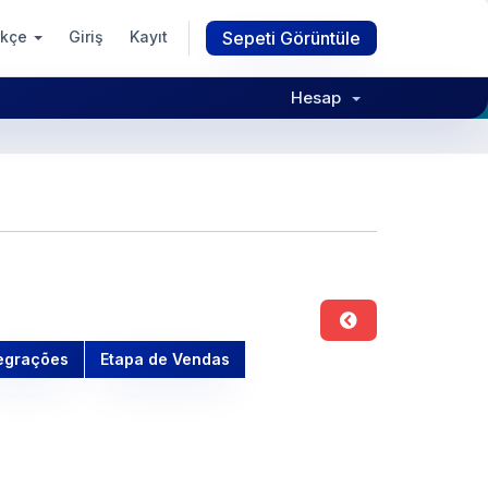
rkçe
Giriş
Kayıt
Sepeti Görüntüle
Hesap
egrações
Etapa de Vendas