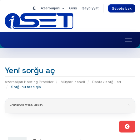
Azerbaijani
Giriş
Qeydiyyat
Səbətə bax
Toggl
navig
Yeni sorğu aç
Azerbaijan Hosting Provider
Müştəri paneli
Dəstək sorğuları
Sorğunu təsdiqlə
HORÁRIO DE ATENDIMENTO