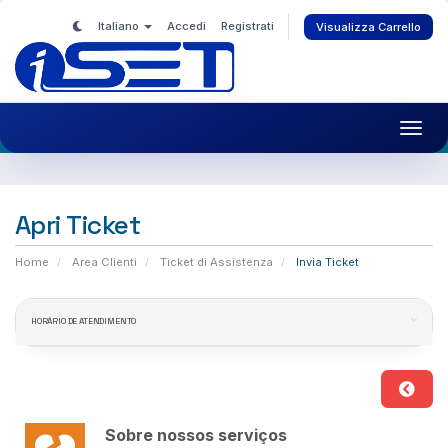
Italiano
Accedi
Registrati
Visualizza Carrello
Toggl
navig
Apri Ticket
Home
Area Clienti
Ticket di Assistenza
Invia Ticket
HORÁRIO DE ATENDIMENTO
Sobre nossos serviços