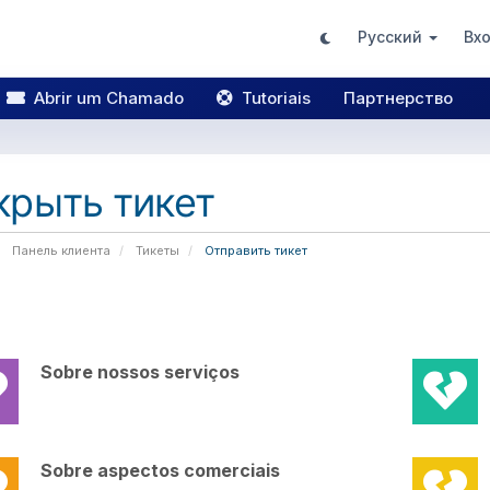
Русский
Вх
Abrir um Chamado
Tutoriais
Партнерство
крыть тикет
Панель клиента
Тикеты
Отправить тикет
Sobre nossos serviços
Sobre aspectos comerciais