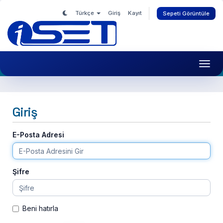
Türkçe
Giriş
Kayıt
Sepeti Görüntüle
Toggl
navig
Giriş
E-Posta Adresi
Şifre
Beni hatırla