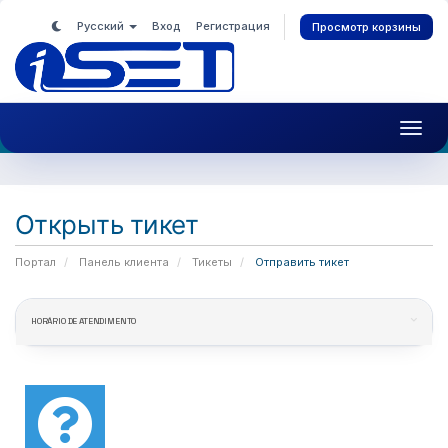
Русский
Вход
Регистрация
Просмотр корзины
Toggl
navig
Открыть тикет
Портал
Панель клиента
Тикеты
Отправить тикет
HORÁRIO DE ATENDIMENTO